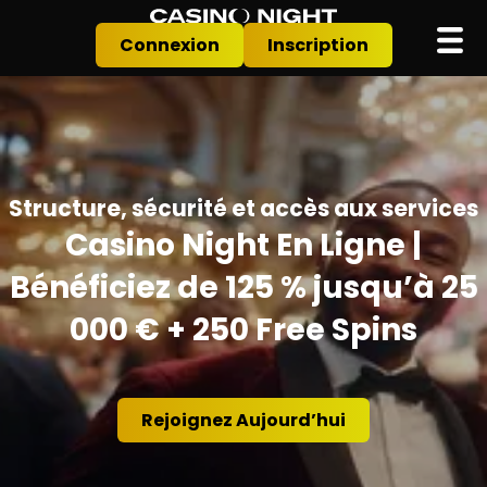
Connexion
Inscription
Structure, sécurité et accès aux services
Casino Night En Ligne |
Bénéficiez de 125 % jusqu’à 25
000 € + 250 Free Spins
Rejoignez Aujourd’hui