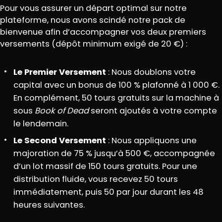
Pour vous assurer un départ optimal sur notre
plateforme, nous avons scindé notre pack de
bienvenue afin d’accompagner vos deux premiers
versements (dépôt minimum exigé de 20 €) :
Le Premier Versement
: Nous doublons votre
capital avec un bonus de 100 % plafonné à 1 000 €.
En complément, 50 tours gratuits sur la machine à
sous
Book of Dead
seront ajoutés à votre compte
le lendemain.
Le Second Versement
: Nous appliquons une
majoration de 75 % jusqu’à 500 €, accompagnée
d’un lot massif de 150 tours gratuits. Pour une
distribution fluide, vous recevez 50 tours
immédiatement, puis 50 par jour durant les 48
heures suivantes.