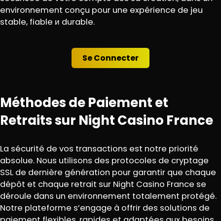
environnement conçu pour une expérience de jeu
stable, fiable и durable.
Se Connecter
Méthodes de Paiement et
Retraits sur Night Casino France
La sécurité de vos transactions est notre priorité
absolue. Nous utilisons des protocoles de cryptage
SSL de dernière génération pour garantir que chaque
dépôt et chaque retrait sur Night Casino France se
déroule dans un environnement totalement protégé.
Notre plateforme s’engage à offrir des solutions de
paiement flexibles, rapides et adaptées aux besoins