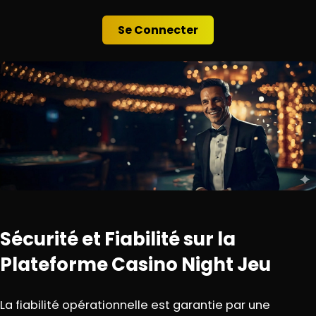
Se Connecter
Sécurité et Fiabilité sur la
Plateforme Casino Night Jeu
La fiabilité opérationnelle est garantie par une