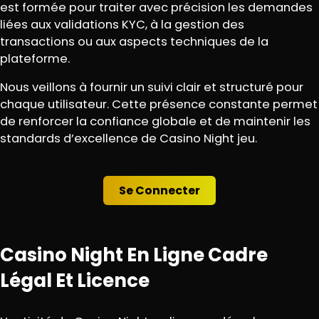
est formée pour traiter avec précision les demandes
liées aux validations KYC, à la gestion des
transactions ou aux aspects techniques de la
plateforme.
Nous veillons à fournir un suivi clair et structuré pour
chaque utilisateur. Cette présence constante permet
de renforcer la confiance globale et de maintenir les
standards d’excellence de Casino Night jeu.
Se Connecter
Casino Night En Ligne Cadre
Légal Et Licence