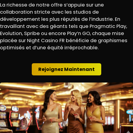
La richesse de notre offre s’appuie sur une
collaboration stricte avec les studios de
développement les plus réputés de l’industrie. En
travaillant avec des géants tels que Pragmatic Play,
Evolution, Spribe ou encore Play’n GO, chaque mise
placée sur Night Casino FR bénéficie de graphismes
optimisés et d’une équité irréprochable.
Rejoignez Maintenant