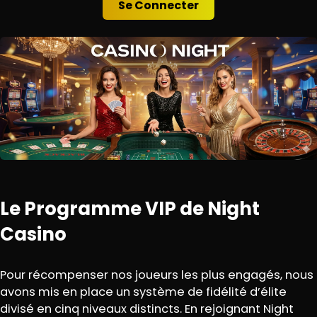
Se Connecter
Le Programme VIP de Night
Casino
Pour récompenser nos joueurs les plus engagés, nous
avons mis en place un système de fidélité d’élite
divisé en cinq niveaux distincts. En rejoignant Night