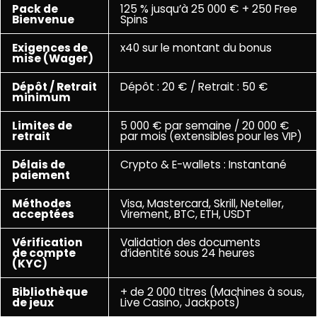
Pack de
125 % jusqu’à 25 000 € + 250 Free
Bienvenue
Spins
Exigences de
x40 sur le montant du bonus
mise (Wager)
Dépôt / Retrait
Dépôt : 20 € / Retrait : 50 €
minimum
Limites de
5 000 € par semaine / 20 000 €
retrait
par mois (extensibles pour les VIP)
Délais de
Crypto & E-wallets : Instantané
paiement
Méthodes
Visa, Mastercard, Skrill, Neteller,
acceptées
Virement, BTC, ETH, USDT
Vérification
Validation des documents
de compte
d’identité sous 24 heures
(KYC)
Bibliothèque
+ de 2 000 titres (Machines à sous,
de jeux
Live Casino, Jackpots)