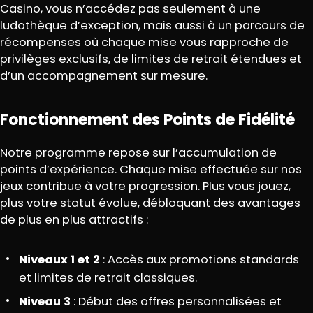
Casino, vous n’accédez pas seulement à une
ludothèque d’exception, mais aussi à un parcours de
récompenses où chaque mise vous rapproche de
privilèges exclusifs, de limites de retrait étendues et
d’un accompagnement sur mesure.
Fonctionnement des Points de Fidélité
Notre programme repose sur l’accumulation de
points d’expérience. Chaque mise effectuée sur nos
jeux contribue à votre progression. Plus vous jouez,
plus votre statut évolue, débloquant des avantages
de plus en plus attractifs :
Niveaux 1 et 2
: Accès aux promotions standards
et limites de retrait classiques.
Niveau 3
: Début des offres personnalisées et